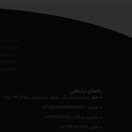
من امید ب
بلدم، من 
برمی گردان
دغدغه اصل
آموزش ببین
راه‌های ارتباطی
شهر زیبا، سازمان آب، کوچه رحمان‌پور، پلاک ۳۲، واحد ۵
ایمیل: info@omidbakhshali.ir
مشاوره رایگان: ۰۹۱۲۳۷۸۲۳۵۹
تلفن: 02144173797