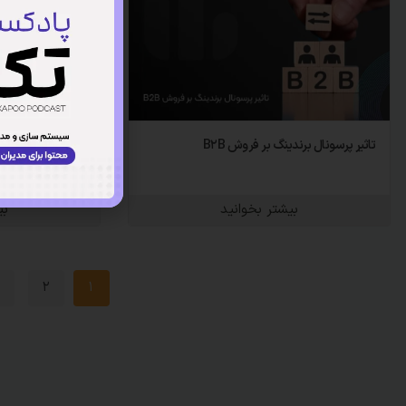
تاثیر پرسونال برندینگ بر فروش B۲B
چت‌ بات‌ های فرو
مکمل آن؟
بیشتر بخوانید
بی
۳
۲
۱