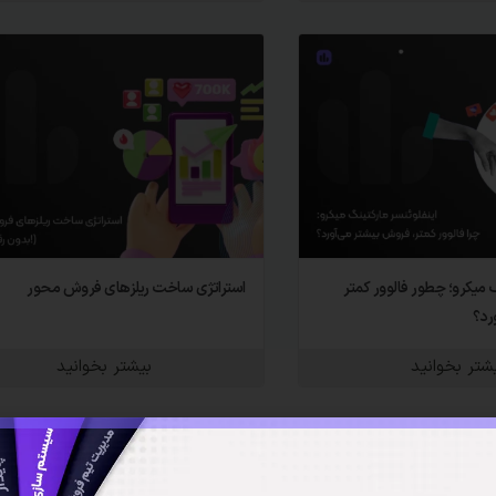
گ میکرو؛ چطور فالوور کمتر
استراتژی ساخت ریلزهای فروش محور
رد؟
شتر بخوانید
بیشتر بخوانید