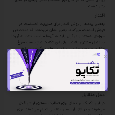
زیادی انسان که در حال فرار هستند) نقش زیادی در بقای
بشر داشت.
اقتدار
بعضی برندها از روش اقتدار برای مدیریت احساسات در
فروش استفاده می‌کنند. یعنی نشان می‌دهند که متخصص
حوزه‌ای هستند و دیگران باید به آن‌ها مراجعه کنند، نه آن‌ها
به دنبال مشتری باشند. برای این تکنیک نیاز نیست سراغ
مثال‌های عجیب‌وغریب و کمپانی‌های بزرگ بروید، کافیست
برای ویزیت دکتر با منشی پزشکان متخصص تماس بگیرید.
تقریباً حتی اگر مطمئن باشید که سر پزشک کاملاً خلوت
است، باز هم بعید است که همان موقع به شما نوبت
بدهند. این تعویق در نوبت‌دهی باعث می‌شود مردم تصور
کنند که پزشک فردی بسیار متخصص است که سرش همیشه
شلوغ است.
عمل متقابل
در این تکنیک، برندهای برای فعالیت مشتری ارزش قائل
می‌شوند و در ازای آن عمل متقابلی انجام می‌دهند. برای