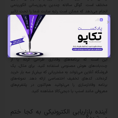
مختلف است. گوگل سالانه چندین به‌روزرسانی الگوریتمی
انجام می‌دهد که ممکن است رتبه سایت شما را تحت تاثیر
قرار دهند. برای مقابله با این مسئله، پیگیری اخبار صنعت و
شرکت در دوره‌های آموزشی به‌روز ضروری است. نمونه‌ای از
این تغییرات به زمان معرفی الگوریتم BERT مربوط می‌شود.
وقتی که اهمیت تولید محتوای طبیعی و پاسخگویی به
نیازهای کاربران به‌طرز ناگهانی افزایش یافت.
سومین چالش، حفظ تعامل مداوم با کاربران است. راه‌حل
این است که برنامه‌های وفاداری طراحی کرده یا از
چت‌بات‌های هوش مصنوعی استفاده کنید. برای مثال، یک
فروشگاه آنلاین می‌تواند به مشتریانی که بیش‌از سه بار خرید
کرده‌اند، کدهای تخفیف اختصاصی ارائه دهد. نمونه‌های
برنامه وفادارسازی را می‌توانید هم‌اکنون در پلتفرم‌های
معروفی مانند اسنپ یا دیجی‌کالا مشاهده کنید.
آینده بازاریابی الکترونیکی به کجا ختم